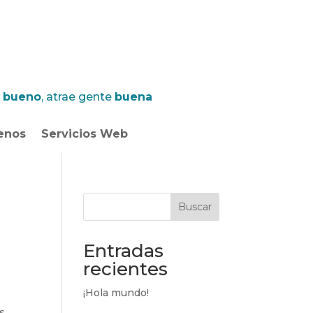
l bueno
, atrae gente
buena
enos
Servicios Web
Buscar
Entradas
recientes
¡Hola mundo!
s