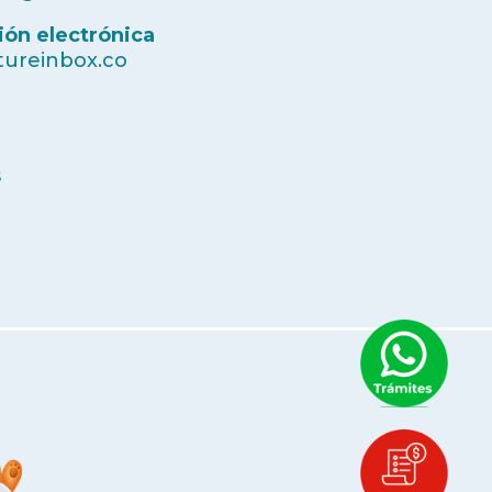
ión electrónica
ureinbox.co
s