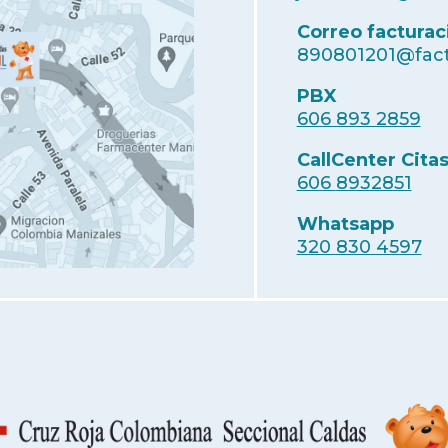
Correo facturac
890801201@fact
PBX
606 893 2859
CallCenter Cita
606
8932851
Whatsapp
320 830 4597