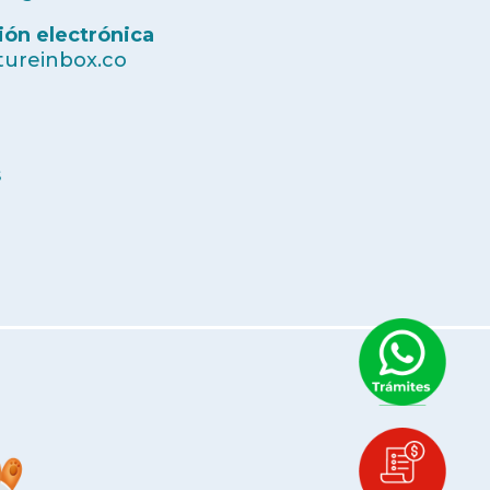
ión electrónica
ureinbox.co
s