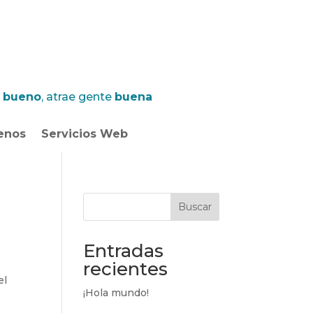
l bueno
, atrae gente
buena
enos
Servicios Web
Buscar
Entradas
recientes
el
¡Hola mundo!