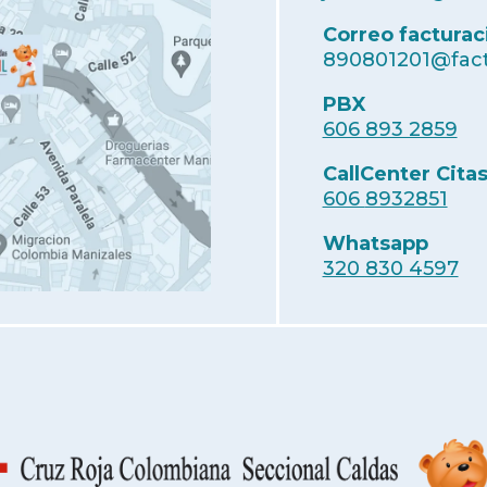
Correo facturac
890801201@fact
PBX
606 893 2859
CallCenter Cita
606
8932851
Whatsapp
320 830 4597